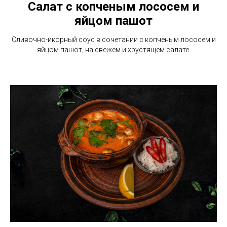
Салат с копченым лососем и
яйцом пашот
Сливочно-икорный соус в сочетании с копченым лососем и
яйцом пашот, на свежем и хрустящем салате.